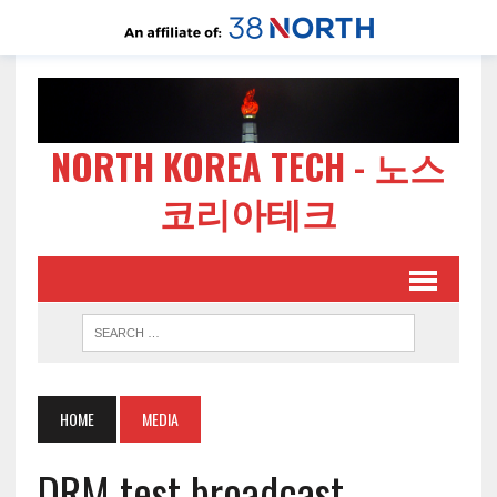
NORTH KOREA TECH - 노스
코리아테크
HOME
MEDIA
DRM test broadcast